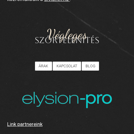
Végleges
SZŐRTELENÍTÉS
ÁRAK
KAPCSOLAT
BLOG
Link partnereink