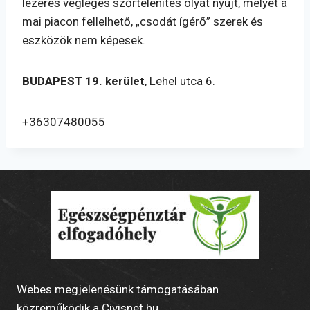
lézeres végleges szőrtelenítés olyat nyújt, melyet a
mai piacon fellelhető, „csodát ígérő” szerek és
eszközök nem képesek.
BUDAPEST 19. kerület
, Lehel utca 6.
+36307480055
Webes megjelenésünk támogatásában
közreműködik a
Civisnet.hu
.