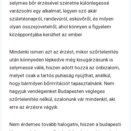
selymes bőr érzésével szeretne különlegessé
varázsolni egy alkalmat, legyen szó akár
születésnapról, randevúról, esküvőről, és milyen
olyan összejövetelről, ahol könnyen a figyelem
középpontjába kerülhet az ember.
Mindenki ismeri azt az érzést, mikor szőrtelenítés
után könnyeden lépkedve még kisugárzásunk is
selymessé válik, hiszen adott hozzá az önbizalom,
melyet csak a tartós puhaság nyújthat, anélkül,
hogy bármilyen bőrirritációt tapasztalnánk. Nem
hagyjuk vendégeinket Budapesten végleges
szőrtelenítés nélkül, szalonunk vár mindenkit, aki
erre az érzésre vágyik.
Nem érdemes tovább halogatni, hiszen a budapesti